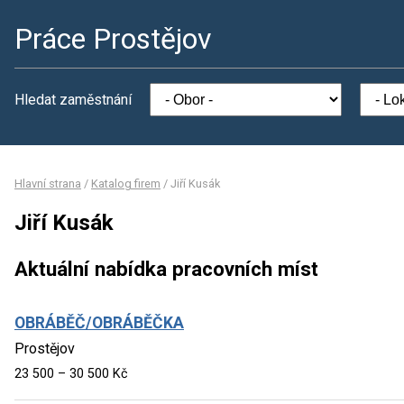
Práce Prostějov
Hledat zaměstnání
Hlavní strana
/
Katalog firem
/
Jiří Kusák
Jiří Kusák
Aktuální nabídka pracovních míst
OBRÁBĚČ/OBRÁBĚČKA
Prostějov
23 500 – 30 500 Kč