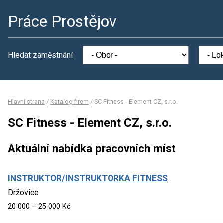
Práce Prostějov
Hledat zaměstnání
Hlavní strana
/
Katalog firem
/
SC Fitness - Element CZ, s.r.o.
SC Fitness - Element CZ, s.r.o.
Aktuální nabídka pracovních míst
INSTRUKTOR/INSTRUKTORKA FITNESS
Držovice
20 000 – 25 000 Kč