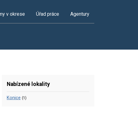
my v okrese
Úřad práce
Agentury
Nabízené lokality
Konice
(1)