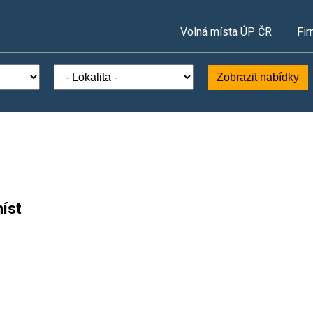
Volná místa ÚP ČR
Fir
Zobrazit nabídky
íst