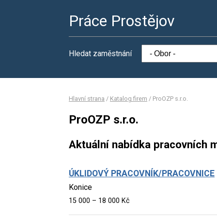
Práce Prostějov
Hledat zaměstnání
Hlavní strana
/
Katalog firem
/
ProOZP s.r.o.
ProOZP s.r.o.
Aktuální nabídka pracovních m
ÚKLIDOVÝ PRACOVNÍK/PRACOVNICE
Konice
15 000 – 18 000 Kč