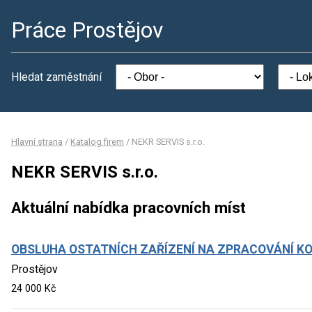
Práce Prostějov
Hledat zaměstnání
Hlavní strana
/
Katalog firem
/
NEKR SERVIS s.r.o.
NEKR SERVIS s.r.o.
Aktuální nabídka pracovních míst
OBSLUHA OSTATNÍCH ZAŘÍZENÍ NA ZPRACOVÁNÍ K
Prostějov
24 000 Kč