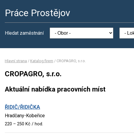
Práce Prostějov
Hledat zaměstnání
Hlavní strana
/
Katalog firem
/
CROPAGRO, s.r.o.
CROPAGRO, s.r.o.
Aktuální nabídka pracovních míst
ŘIDIČ/ŘIDIČKA
Hradčany-Kobeřice
220 – 250 Kč / hod.