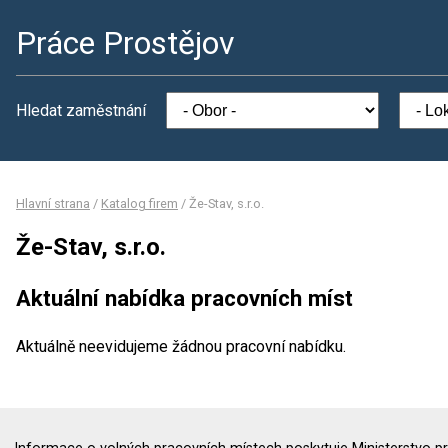
Práce Prostějov
Hledat zaměstnání
Hlavní strana
/
Katalog firem
/
Že-Stav, s.r.o.
Že-Stav, s.r.o.
Aktuální nabídka pracovních míst
Aktuálně neevidujeme žádnou pracovní nabídku.