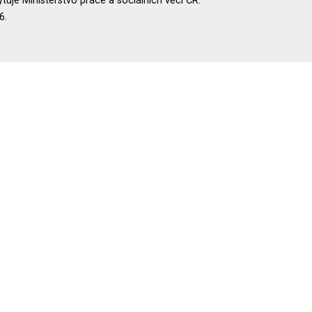
uje Ministerstvo práce a sociálních věcí ČR.
6.