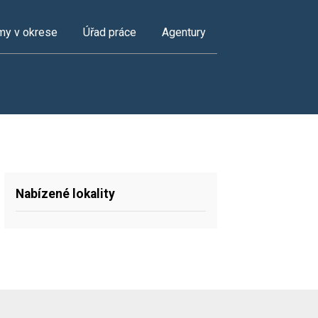
my v okrese
Úřad práce
Agentury
Nabízené lokality