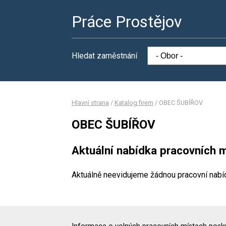
Práce Prostějov
Hledat zaměstnání
Hlavní strana
/
Katalog firem
/
OBEC ŠUBÍŘOV
OBEC ŠUBÍŘOV
Aktuální nabídka pracovních m
Aktuálně neevidujeme žádnou pracovní nabí