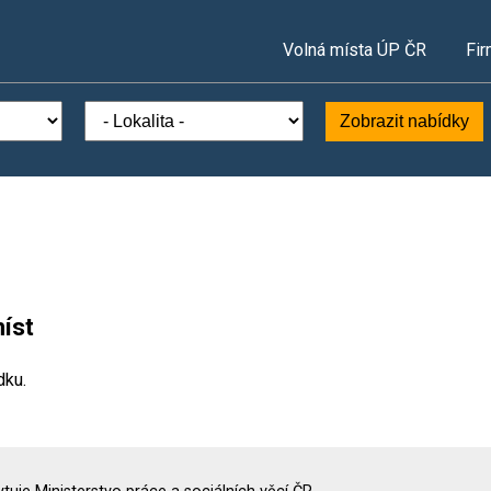
Volná místa ÚP ČR
Fir
Zobrazit nabídky
íst
dku.