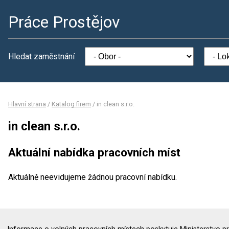
Práce Prostějov
Hledat zaměstnání
Hlavní strana
/
Katalog firem
/
in clean s.r.o.
in clean s.r.o.
Aktuální nabídka pracovních míst
Aktuálně neevidujeme žádnou pracovní nabídku.