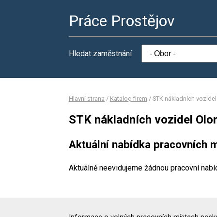
Práce Prostějov
Hledat zaměstnání
Hlavní strana
/
Katalog firem
/
STK nákladních vozidel
STK nákladních vozidel Olom
Aktuální nabídka pracovních m
Aktuálně neevidujeme žádnou pracovní nabí