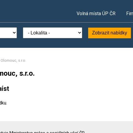
Volná místa ÚP ČR
Fir
Zobrazit nabídky
 Olomouc, s.r.o.
ouc, s.r.o.
íst
dku.