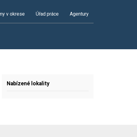
my v okrese
Úřad práce
Agentury
Nabízené lokality