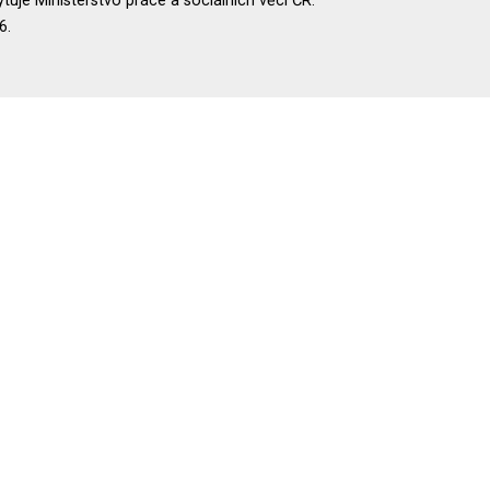
uje Ministerstvo práce a sociálních věcí ČR.
6.