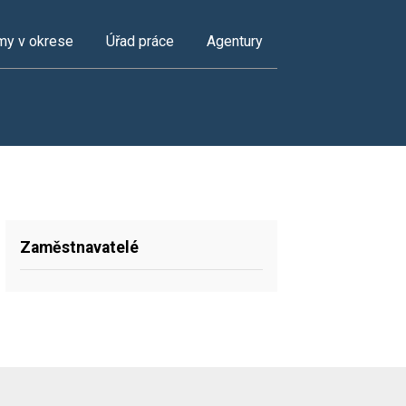
my v okrese
Úřad práce
Agentury
Zaměstnavatelé