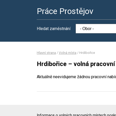
Práce Prostějov
Hledat zaměstnání
Hlavní strana
/
Volná místa
/
Hrdibořice
Hrdibořice – volná pracovní
Aktuálně neevidujeme žádnou pracovní nabí
Informace o volných pracovních místech poskyt