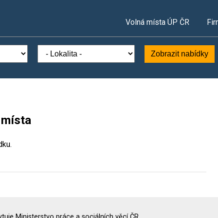
Volná místa ÚP ČR
Fir
Zobrazit nabídky
 místa
dku.
uje Ministerstvo práce a sociálních věcí ČR.