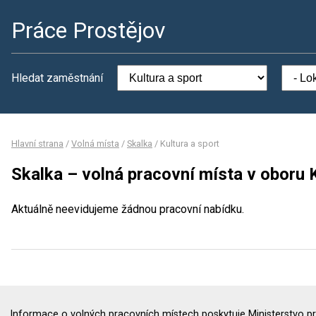
Práce Prostějov
Hledat zaměstnání
Hlavní strana
/
Volná místa
/
Skalka
/
Kultura a sport
Skalka – volná pracovní místa v oboru K
Aktuálně neevidujeme žádnou pracovní nabídku.
Informace o volných pracovních místech poskytuje Ministerstvo pr