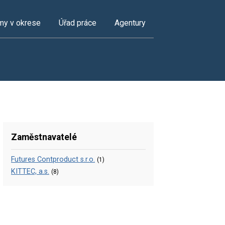
my v okrese
Úřad práce
Agentury
Zaměstnavatelé
Futures Contproduct s.r.o.
(1)
KITTEC, a.s.
(8)