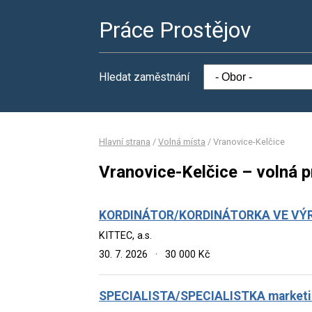
Práce Prostějov
Hledat zaměstnání
Hlavní strana
/
Volná místa
/
Vranovice-Kelčice
Vranovice-Kelčice – volná 
KORDINÁTOR/KORDINÁTORKA VE VÝ
KITTEC, a.s.
30. 7. 2026
·
30 000 Kč
SPECIALISTA/SPECIALISTKA market