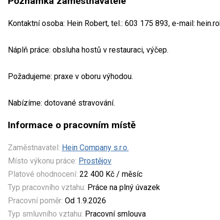
Poznámka zaměstnavatele
Kontaktní osoba: Hein Robert, tel.: 603 175 893, e-mail: hein
Náplň práce: obsluha hostů v restauraci, výčep.
Požadujeme: praxe v oboru výhodou.
Nabízíme: dotované stravování.
Informace o pracovním místě
Zaměstnavatel:
Hein Company s.r.o.
Místo výkonu práce:
Prostějov
Platové ohodnocení:
22 400 Kč / měsíc
Typ pracovního vztahu:
Práce na plný úvazek
Pracovní poměr:
Od 1.9.2026
Typ smluvního vztahu:
Pracovní smlouva