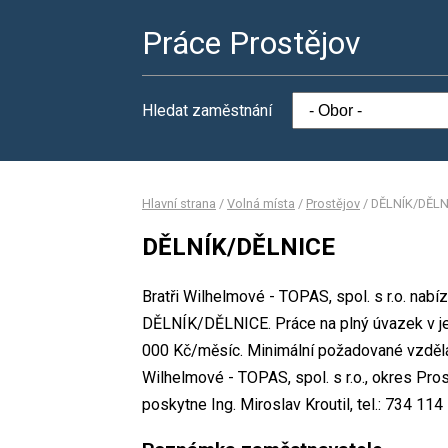
Práce Prostějov
Hledat zaměstnání
Hlavní strana
/
Volná místa
/
Prostějov
/
DĚLNÍK/DĚLN
DĚLNÍK/DĚLNICE
Bratři Wilhelmové - TOPAS, spol. s r.o. nabí
DĚLNÍK/DĚLNICE. Práce na plný úvazek v 
000 Kč/měsíc. Minimální požadované vzdělán
Wilhelmové - TOPAS, spol. s r.o., okres Pro
poskytne Ing. Miroslav Kroutil, tel.: 734 11