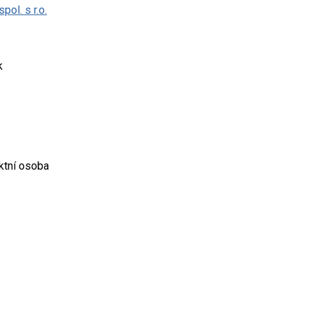
pol. s r.o.
k
aktní osoba