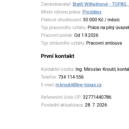
Zaměstnavatel:
Bratři Wilhelmové - TOPAS, s
Místo výkonu práce:
Prostějov
Platové ohodnocení:
30 000 Kč / měsíc
Typ pracovního vztahu:
Práce na plný úvaze
Pracovní poměr:
Od 1.9.2026
Typ smluvního vztahu:
Pracovní smlouva
První kontakt
Kontaktní osoba:
Ing. Miroslav Kroutil, kont
Telefon:
734 114 556
E-mail:
m.kroutil@bw-topas.cz
Referenční číslo ÚP:
32771440786
Poslední aktualizace:
28. 7. 2026