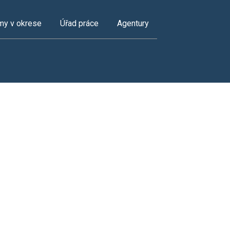
my v okrese
Úřad práce
Agentury