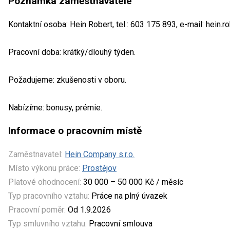
Poznámka zaměstnavatele
Kontaktní osoba: Hein Robert, tel.: 603 175 893, e-mail: hein
Pracovní doba: krátký/dlouhý týden.
Požadujeme: zkušenosti v oboru.
Nabízíme: bonusy, prémie.
Informace o pracovním místě
Zaměstnavatel:
Hein Company s.r.o.
Místo výkonu práce:
Prostějov
Platové ohodnocení:
30 000 – 50 000 Kč / měsíc
Typ pracovního vztahu:
Práce na plný úvazek
Pracovní poměr:
Od 1.9.2026
Typ smluvního vztahu:
Pracovní smlouva