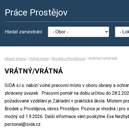
Práce Prostějov
Hledat zaměstnání
Hlavní strana
/
Volná místa
/
Brodek u Prostějova
/
VRÁTNÝ/VRÁTNÁ
VRÁTNÝ/VRÁTNÁ
SIDA s.r.o. nabízí volné pracovní místo v oboru obrany a oc
zkrácený úvazek . Pracovní poměr na dobu určitou do 28.2.2
požadované vzdělání je Základní + praktická škola. Místem prac
Brodek u Prostějova, okres Prostějov. Pozice je vhodná i pro
možný od 1.9.2026. Další informace vám poskytne Eva Nezhybov
personal@sida.cz.