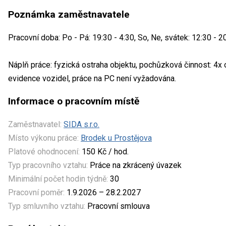
Poznámka zaměstnavatele
Pracovní doba: Po - Pá: 19:30 - 4:30, So, Ne, svátek: 12:30 - 2
Náplň práce: fyzická ostraha objektu, pochůzková činnost: 4x
evidence vozidel, práce na PC není vyžadována.
Informace o pracovním místě
Zaměstnavatel:
SIDA s.r.o.
Místo výkonu práce:
Brodek u Prostějova
Platové ohodnocení:
150 Kč / hod.
Typ pracovního vztahu:
Práce na zkrácený úvazek
Minimální počet hodin týdně:
30
Pracovní poměr:
1.9.2026 – 28.2.2027
Typ smluvního vztahu:
Pracovní smlouva