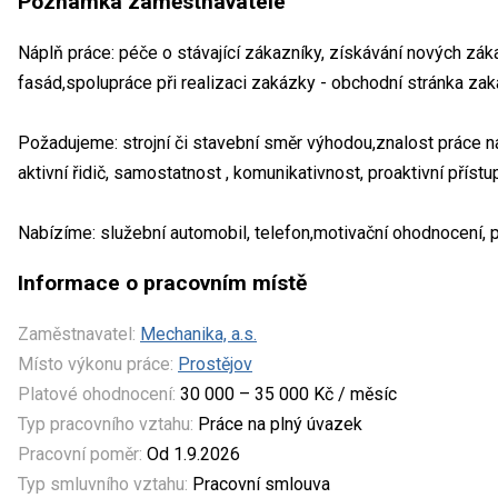
Poznámka zaměstnavatele
Náplň práce: péče o stávající zákazníky, získávání nových zákaz
fasád,spolupráce při realizaci zakázky - obchodní stránka za
Požadujeme: strojní či stavební směr výhodou,znalost práce na
aktivní řidič, samostatnost , komunikativnost, proaktivní přístu
Nabízíme: služební automobil, telefon,motivační ohodnocení, 
Informace o pracovním místě
Zaměstnavatel:
Mechanika, a.s.
Místo výkonu práce:
Prostějov
Platové ohodnocení:
30 000 – 35 000 Kč / měsíc
Typ pracovního vztahu:
Práce na plný úvazek
Pracovní poměr:
Od 1.9.2026
Typ smluvního vztahu:
Pracovní smlouva