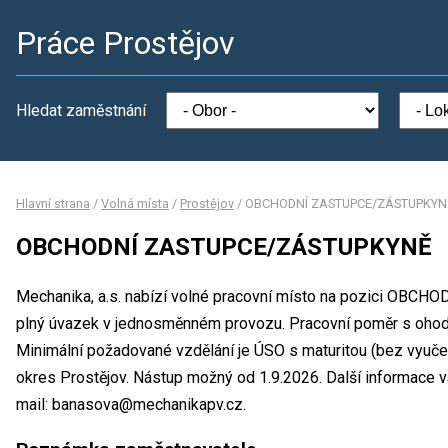
Práce Prostějov
Hledat zaměstnání
Hlavní strana
/
Volná místa
/
Prostějov
/
OBCHODNÍ ZASTUPCE/ZÁSTUPKYN
OBCHODNÍ ZASTUPCE/ZÁSTUPKYNĚ
Mechanika, a.s. nabízí volné pracovní místo na pozici OB
plný úvazek v jednosměnném provozu. Pracovní poměr s oho
Minimální požadované vzdělání je ÚSO s maturitou (bez vyučení
okres Prostějov. Nástup možný od 1.9.2026. Další informace 
mail: banasova@mechanikapv.cz.