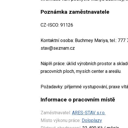
Poznámka zaměstnavatele
CZ-ISCO: 91126
Kontaktní osoba: Buchmey Mariya, tel.: 777 7
stav@seznam.cz
Náplň práce: úklid výrobních prostor a skladů
pracovních ploch, mysích center a areálu.
Požadavky: příjemné vystupování, praxe vítán
Informace o pracovním místě
Zaměstnavatel:
ARES-STAV s.r.o.
Místo výkonu práce:
Doloplazy