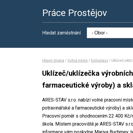
Práce Prostějov
Hledat zaměstnání
Hlavní strana
/
Volná místa
/
Doloplazy
/
Uklízeč/uklí
Uklízeč/uklízečka výrobních
farmaceutické výroby) a sk
ARES-STAV s.r.o. nabízí volné pracovní míst
potravinářské a farmaceutické výroby) a sk
Pracovní poměr s ohodnocením 22 400 Kč/mě
škola. Místem pracoviště je ARES-STAV s.r.o
informace vám poskytne Mariya Buchmey, te