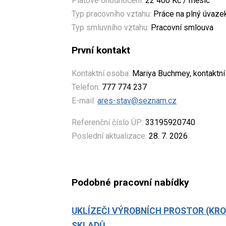
Platové ohodnocení:
22 400 Kč / měsíc
Typ pracovního vztahu:
Práce na plný úvaze
Typ smluvního vztahu:
Pracovní smlouva
První kontakt
Kontaktní osoba:
Mariya Buchmey, kontaktn
Telefon:
777 774 237
E-mail:
ares-stav@seznam.cz
Referenční číslo ÚP:
33195920740
Poslední aktualizace:
28. 7. 2026
Podobné pracovní nabídky
UKLÍZEČI VÝROBNÍCH PROSTOR (KR
SKLADŮ