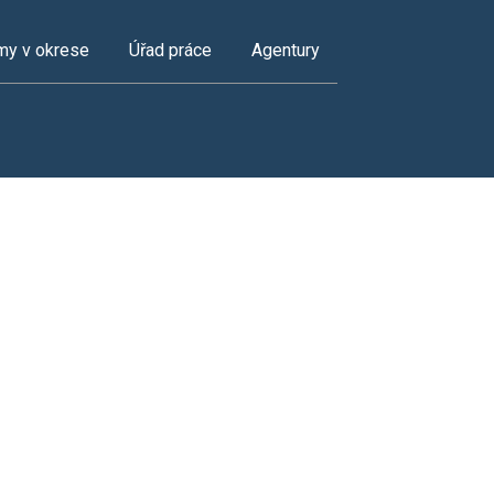
my v okrese
Úřad práce
Agentury