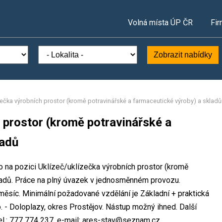
Volná místa ÚP ČR
Fir
Zobrazit nabídky
zečka výrobních prostor (kromě potravinářské a farmaceutické výroby) a skladů
 prostor (kromě potravinářské a
ladů
o na pozici Uklízeč/uklízečka výrobních prostor (kromě
ladů. Práce na plný úvazek v jednosměnném provozu.
síc. Minimální požadované vzdělání je Základní + praktická
. - Doloplazy, okres Prostějov. Nástup možný ihned. Další
l.: 777 774 237, e-mail: ares-stav@seznam.cz.