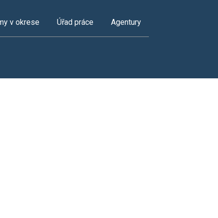
my v okrese
Úřad práce
Agentury