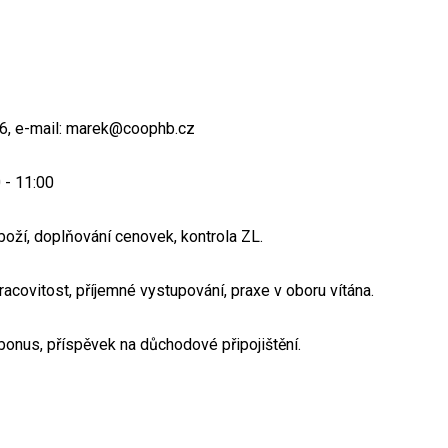
366, e-mail: marek@coophb.cz
 - 11:00
boží, doplňování cenovek, kontrola ZL.
covitost, příjemné vystupování, praxe v oboru vítána.
bonus, příspěvek na důchodové připojištění.