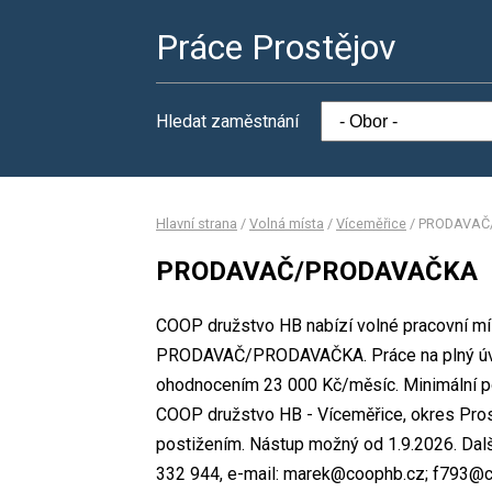
Práce Prostějov
Hledat zaměstnání
Hlavní strana
/
Volná místa
/
Víceměřice
/
PRODAVAČ
PRODAVAČ/PRODAVAČKA
COOP družstvo HB nabízí volné pracovní mí
PRODAVAČ/PRODAVAČKA. Práce na plný úva
ohodnocením 23 000 Kč/měsíc. Minimální po
COOP družstvo HB - Víceměřice, okres Pros
postižením. Nástup možný od 1.9.2026. Dalš
332 944, e-mail: marek@coophb.cz; f793@c