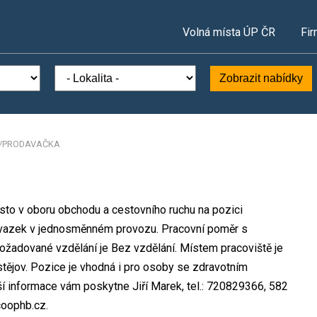
Volná místa ÚP ČR
Fir
Zobrazit nabídky
/PRODAVAČKA
sto v oboru obchodu a cestovního ruchu na pozici
zek v jednosměnném provozu. Pracovní poměr s
žadované vzdělání je Bez vzdělání. Místem pracoviště je
tějov. Pozice je vhodná i pro osoby se zdravotním
í informace vám poskytne Jiří Marek, tel.: 720829366, 582
oophb.cz.