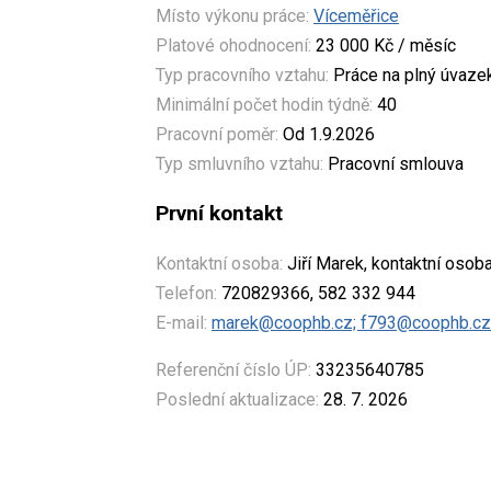
Místo výkonu práce:
Víceměřice
Platové ohodnocení:
23 000 Kč / měsíc
Typ pracovního vztahu:
Práce na plný úvaze
Minimální počet hodin týdně:
40
Pracovní poměr:
Od 1.9.2026
Typ smluvního vztahu:
Pracovní smlouva
První kontakt
Kontaktní osoba:
Jiří Marek, kontaktní osob
Telefon:
720829366, 582 332 944
E-mail:
marek@coophb.cz; f793@coophb.cz
Referenční číslo ÚP:
33235640785
Poslední aktualizace:
28. 7. 2026