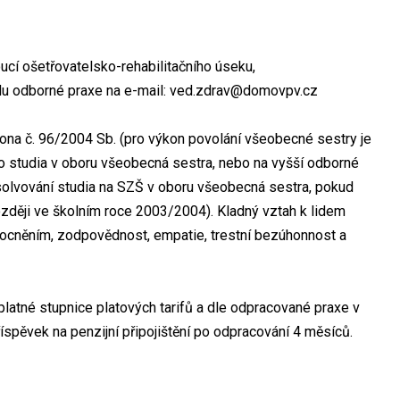
ucí ošetřovatelsko-rehabilitačního úseku,
edu odborné praxe na e-mail: ved.zdrav@domovpv.cz
na č. 96/2004 Sb. (pro výkon povolání všeobecné sestry je
o studia v oboru všeobecná sestra, nebo na vyšší odborné
solvování studia na SZŠ v oboru všeobecná sestra, pokud
ozději ve školním roce 2003/2004). Kladný vztah k lidem
cněním, zodpovědnost, empatie, trestní bezúhonnost a
 platné stupnice platových tarifů a dle odpracované praxe v
spěvek na penzijní připojištění po odpracování 4 měsíců.