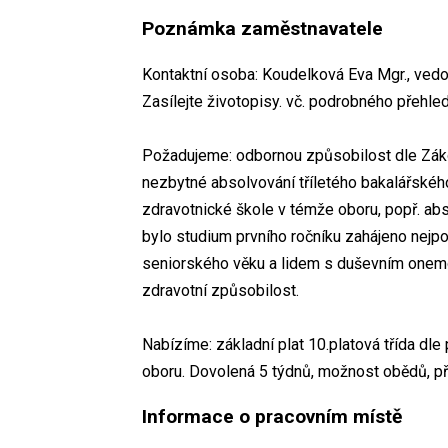
Poznámka zaměstnavatele
Kontaktní osoba: Koudelková Eva Mgr., vedo
Zasílejte životopisy. vč. podrobného přehl
Požadujeme: odbornou způsobilost dle Záko
nezbytné absolvování tříletého bakalářskéh
zdravotnické škole v témže oboru, popř. ab
bylo studium prvního ročníku zahájeno nejp
seniorského věku a lidem s duševním onemo
zdravotní způsobilost.
Nabízíme: základní plat 10.platová třída dle
oboru. Dovolená 5 týdnů, možnost obědů, pří
Informace o pracovním místě