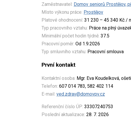
Zaměstnavatel:
Domov seniorů Prostějov, p
Místo výkonu práce:
Prostějov
Platové ohodnocení:
31 230 – 45 340 Kč / 
Typ pracovního vztahu:
Práce na plný úvaze
Minimální počet hodin týdně:
37.5
Pracovní poměr:
Od 1.9.2026
Typ smluvního vztahu:
Pracovní smlouva
První kontakt
Kontaktní osoba:
Mgr. Eva Koudelková, ošetř
Telefon:
607 014 783, 582 402 114
E-mail:
ved.zdrav@domovpv.cz
Referenční číslo ÚP:
33307240753
Poslední aktualizace:
28. 7. 2026