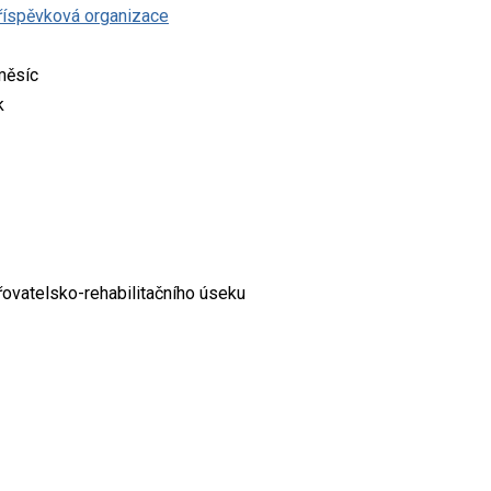
říspěvková organizace
měsíc
k
ovatelsko-rehabilitačního úseku