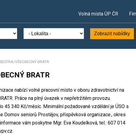
Volná místa ÚP ČR
Fir
Zobrazit nabídky
SESTRA/VŠEOBECNÝ BRATR
OBECNÝ BRATR
izace nabízí volné pracovní místo v oboru zdravotnictví na
R. Práce na plný úvazek v nepřetržitém provozu.
o 45 340 Kč/měsíc. Minimální požadované vzdělání je ÚSO s
 je Domov seniorů Prostějov, příspěvková organizace., okres
 informace vám poskytne Mgr. Eva Koudelková, tel.: 607 014
pv.cz.