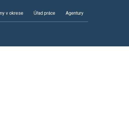
my v okrese
Úřad práce
Agentury