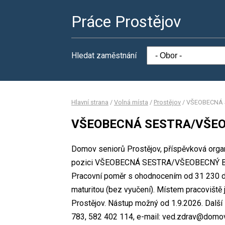
Práce Prostějov
Hledat zaměstnání
Hlavní strana
/
Volná místa
/
Prostějov
/
VŠEOBECNÁ 
VŠEOBECNÁ SESTRA/VŠE
Domov seniorů Prostějov, příspěvková organ
pozici VŠEOBECNÁ SESTRA/VŠEOBECNÝ BRAT
Pracovní poměr s ohodnocením od 31 230 d
maturitou (bez vyučení). Místem pracoviště
Prostějov. Nástup možný od 1.9.2026. Další
783, 582 402 114, e-mail: ved.zdrav@domov