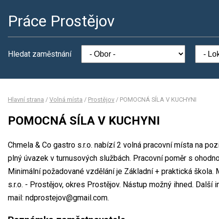
Práce Prostějov
Hledat zaměstnání
Hlavní strana
/
Volná místa
/
Prostějov
/
POMOCNÁ SÍLA V KUCHYNI
POMOCNÁ SÍLA V KUCHYNI
Chmela & Co gastro s.r.o. nabízí 2 volná pracovní místa na
plný úvazek v turnusových službách. Pracovní poměr s ohodn
Minimální požadované vzdělání je Základní + praktická škola.
s.r.o. - Prostějov, okres Prostějov. Nástup možný ihned. Dalš
mail: ndprostejov@gmail.com.