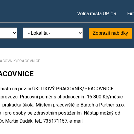
Volná místa ÚP ČR
Fir
Zobrazit nabídky
RACOVNÍK/PRACOVNICE
ACOVNICE
covní místo na pozici ÚKLIDOVÝ PRACOVNÍK/PRACOVNICE.
provozu. Pracovní poměr s ohodnocením 16 800 Kč/měsíc.
praktická škola. Místem pracoviště je Bartoň a Partner s.r.o.
ná i pro osoby se zdravotním postižením. Nástup možný od
. Martin Dudák, tel.: 735171157, e-mail: