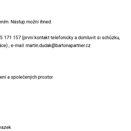
ním. Nástup možní ihned.
35 171 157 (první kontakt telefonicky a domluvit si schůzku,
ce) , e-mail: martin.dudak@bartonapartner.cz
zení a společených prostor.
úvazek