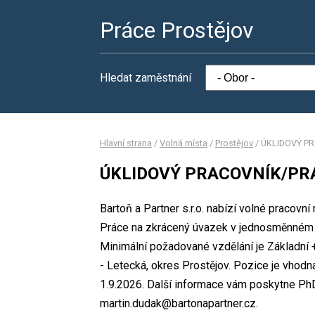
Práce Prostějov
Hledat zaměstnání
Hlavní strana
/
Volná místa
/
Prostějov
/
ÚKLIDOVÝ P
ÚKLIDOVÝ PRACOVNÍK/PR
Bartoň a Partner s.r.o. nabízí volné pra
Práce na zkrácený úvazek v jednosměnném 
Minimální požadované vzdělání je Základní + 
- Letecká, okres Prostějov. Pozice je vhod
1.9.2026. Další informace vám poskytne PhDr
martin.dudak@bartonapartner.cz.