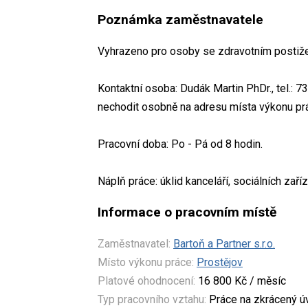
Poznámka zaměstnavatele
Vyhrazeno pro osoby se zdravotním postiže
Kontaktní osoba: Dudák Martin PhDr., tel.: 7
nechodit osobně na adresu místa výkonu prá
Pracovní doba: Po - Pá od 8 hodin.
Náplň práce: úklid kanceláří, sociálních zaří
Informace o pracovním místě
Zaměstnavatel:
Bartoň a Partner s.r.o.
Místo výkonu práce:
Prostějov
Platové ohodnocení:
16 800 Kč / měsíc
Typ pracovního vztahu:
Práce na zkrácený 