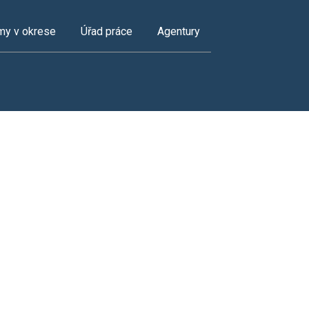
my v okrese
Úřad práce
Agentury