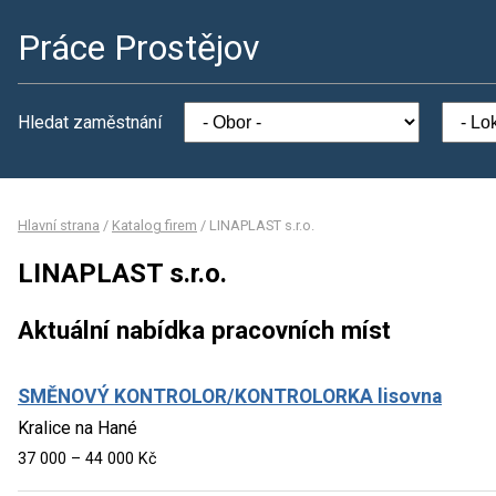
Práce Prostějov
Hledat zaměstnání
Hlavní strana
/
Katalog firem
/
LINAPLAST s.r.o.
LINAPLAST s.r.o.
Aktuální nabídka pracovních míst
SMĚNOVÝ KONTROLOR/KONTROLORKA lisovna
Kralice na Hané
37 000 – 44 000 Kč