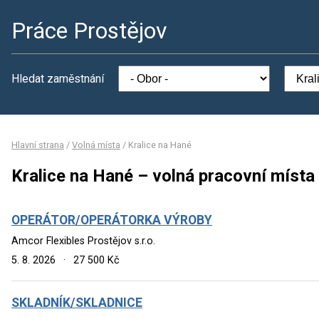
Práce Prostějov
Hledat zaměstnání
Hlavní strana
/
Volná místa
/
Kralice na Hané
Kralice na Hané – volná pracovní místa
OPERÁTOR/OPERÁTORKA VÝROBY
Amcor Flexibles Prostějov s.r.o.
5. 8. 2026
·
27 500 Kč
SKLADNÍK/SKLADNICE