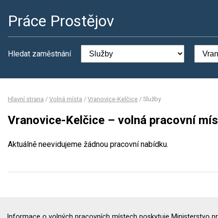
Práce Prostějov
Hledat zaměstnání
Hlavní strana
/
Volná místa
/
Vranovice-Kelčice
/
Služby
Vranovice-Kelčice – volná pracovní mís
Aktuálně neevidujeme žádnou pracovní nabídku.
Informace o volných pracovních místech poskytuje Ministerstvo pr